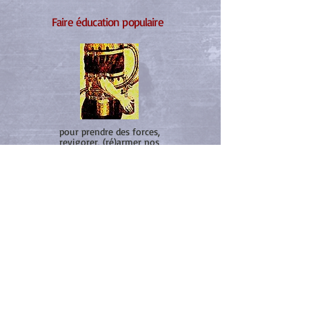
Faire éducation populaire
pour prendre des forces,
revigorer, (ré)armer nos
pratiques
... comment dans nos groupes
éviter de créer des impasses ?
​*
Crefad-Lyon (Centre de Recherche, d’Étude, de