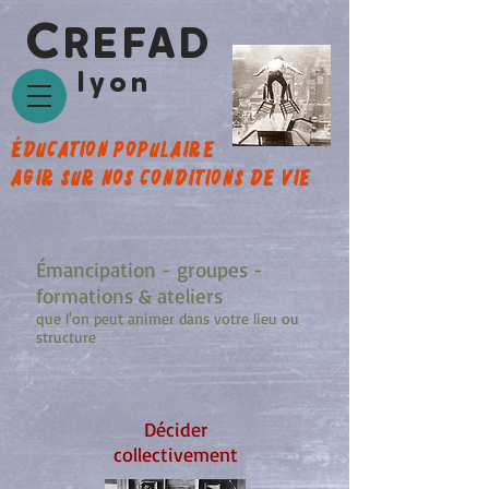
C
REFAD
lyon
éducation populaire
agir sur nos conditions de vie
Émancipation - groupes -
formations & ateliers
que l'on peut animer dans votre lieu ou
structure
​Décider
collectivement