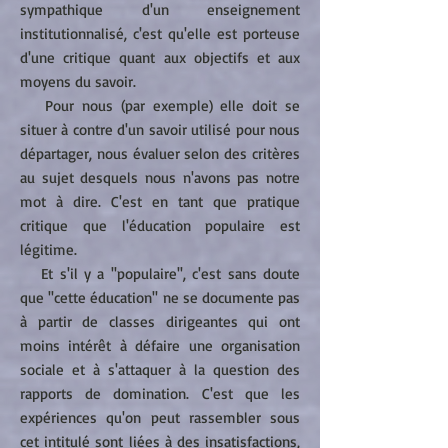
sympathique d'un enseignement
institutionnalisé, c'est qu'elle est porteuse
d'une critique quant aux objectifs et aux
moyens du savoir.
Pour nous (par exemple) elle doit se
situer à contre d'un savoir utilisé pour nous
départager, nous évaluer selon des critères
au sujet desquels nous n'avons pas notre
mot à dire. C'est en tant que pratique
critique que l'éducation populaire est
légitime.
Et s'il y a ''populaire'', c'est sans doute
que ''cette éducation'' ne se documente pas
à partir de classes dirigeantes qui ont
moins intérêt à défaire une organisation
sociale et à s'attaquer à la question des
rapports de domination. C'est que les
expériences qu'on peut rassembler sous
cet intitulé sont liées à des insatisfactions,