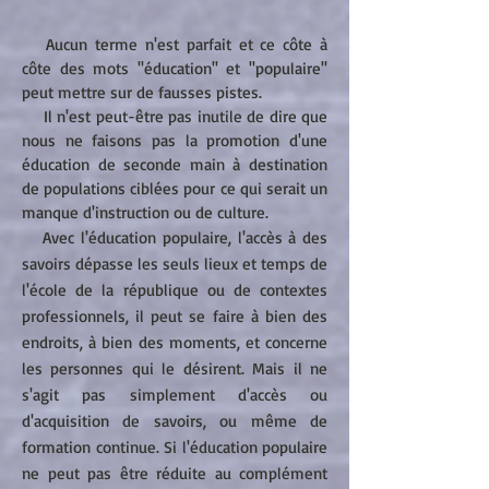
Aucun terme n'est parfait et ce côte à
côte des mots ''éducation'' et ''populaire''
peut mettre sur de fausses pistes.
Il n'est peut-être pas inutile de dire que
nous ne faisons pas la promotion d'une
éducation de seconde main à destination
de populations ciblées pour ce qui serait un
manque d'instruction ou de culture.
Avec l'éducation populaire, l'accès à des
savoirs dépasse les seuls lieux et temps de
l'école de la république ou de contextes
professionnels, il peut se faire à bien des
endroits, à bien des moments, et concerne
les personnes qui le désirent. Mais il ne
s'agit pas simplement d'accès ou
d'acquisition de savoirs, ou même de
formation continue. Si l'éducation populaire
ne peut pas être réduite au complément