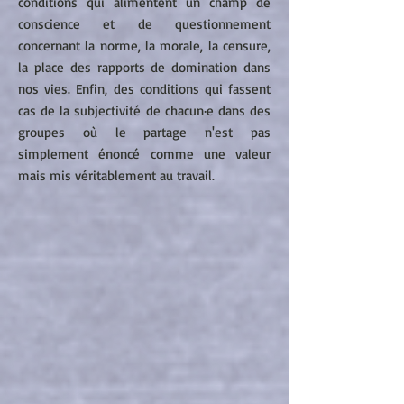
conditions qui alimentent un champ de
conscience et de questionnement
concernant la norme, la morale, la censure,
la place des rapports de domination dans
nos vies. Enfin, des conditions qui fassent
cas de la subjectivité de chacun·e dans des
groupes où le partage n'est pas
simplement énoncé comme une valeur
mais mis véritablement au travail.