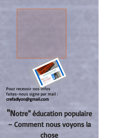
Pour recevoir nos infos
faites-nous signe par mail :
crefadlyon@gmail.com
''N
otre'' éducation populaire
– Comment nous voyons la
chose