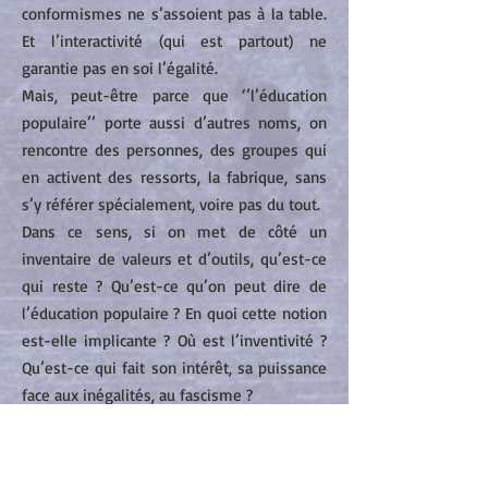
conformismes ne s’assoient pas à la table.
Et l’interactivité (qui est partout) ne
garantie pas en soi l’égalité.
Mais, peut-être parce que ‘’l’éducation
populaire’’ porte aussi d’autres noms, on
rencontre des personnes, des groupes qui
en activent des ressorts, la fabrique, sans
s’y référer spécialement, voire pas du tout.
Dans ce sens, si on met de côté un
inventaire de valeurs et d’outils, qu’est-ce
qui reste ? Qu’est-ce qu’on peut dire de
l’éducation populaire ? En quoi cette notion
est-elle implicante ? Où est l’inventivité ?
Qu’est-ce qui fait son intérêt, sa puissance
face aux inégalités, au fascisme ?
Tout au long de ces deux jours, dans une
dynamique d’échange et de vis à vis, nous
(re)visiterons, et bousculerons un